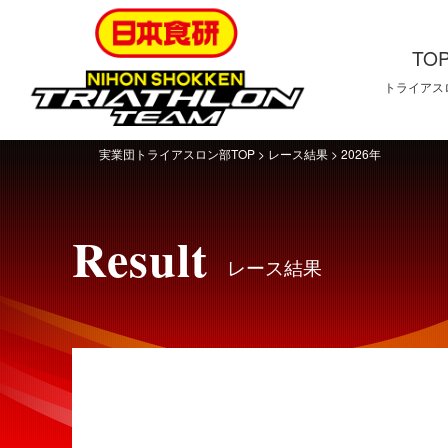
TO
トライアス
TOP
ト
ラ
イ
実業団トライアスロン部TOP
>
レース結果
>
2026年
ア
ス
ロ
ン
Result
部
レース結果
Team
チ
ー
ム
紹
介
Result