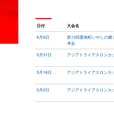
レ
ー
ス
結
果
日付
大会名
History
6月6日
第13回愛南町いやしの郷
歴
考会
史
5月31日
アジアトライアスロンカッ
Training
ト
レ
5月16日
アジアトライアスロンカッ
ー
ニ
ン
グ
5月2日
アジアトライアスロンカッ
Supporter
サ
ポ