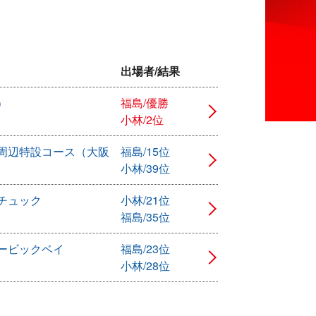
出場者/結果
）
福島/優勝
小林/2位
周辺特設コース（大阪
福島/15位
小林/39位
チュック
小林/21位
福島/35位
ービックベイ
福島/23位
小林/28位