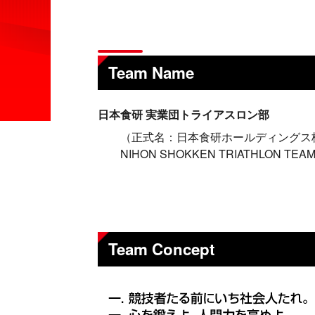
レ
ー
ス
結
果
Team Name
History
日本食研 実業団トライアスロン部
歴
史
（正式名：日本食研ホールディングス
NIHON SHOKKEN TRIATHLON TEA
Training
ト
レ
ー
ニ
ン
グ
Team Concept
Supporter
サ
ポ