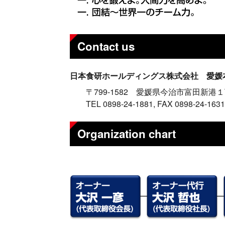
ー
タ
ー
Contact us
Blog
ブ
ロ
日本食研ホールディングス株式会社 愛媛
グ
〒799-1582 愛媛県今治市富田新港
X
TEL 0898-24-1881, FAX 0898-24-1631
(旧
ツ
Organization chart
イ
ッ
タ
ー)
日本食
研
HOME