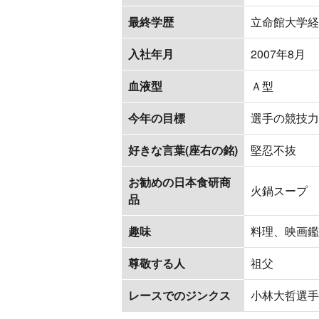
最終学歴
立命館大学経
入社年月
2007年8月
血液型
Ａ型
今年の目標
選手の競技力
好きな言葉(座右の銘)
堅忍不抜
お勧めの日本食研商
火鍋スープ
品
趣味
料理、映画鑑
尊敬する人
祖父
レースでのジンクス
小林大哲選手