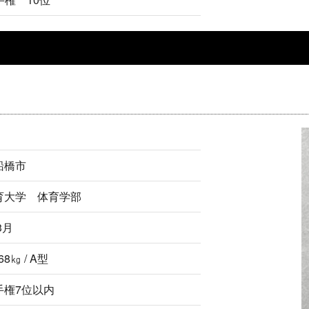
船橋市
育大学 体育学部
3月
 68㎏ / A型
手権7位以内