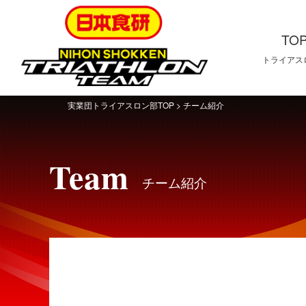
TO
トライアス
TOP
ト
ラ
イ
実業団トライアスロン部TOP
>
チーム紹介
ア
ス
ロ
ン
Team
部
チーム紹介
Team
チ
ー
ム
紹
介
Result