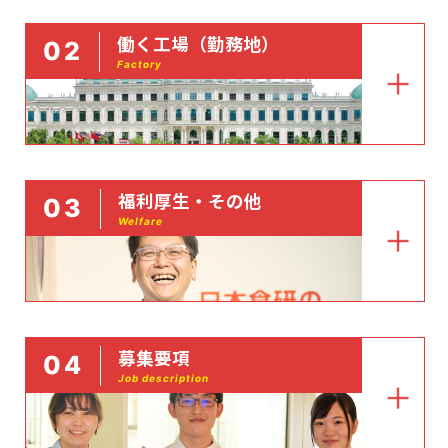
働く工場（勤務地）
02
Factory
福利厚生・その他
03
Welfare
募集要項
04
Job description