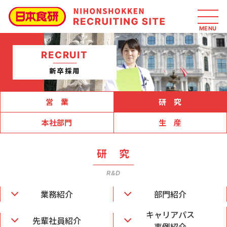
RECRUIT
新卒採用
営 業
研 究
本社部門
生 産
研 究
R&D
業務紹介
部門紹介
キャリアパス
先輩社員紹介
事例紹介