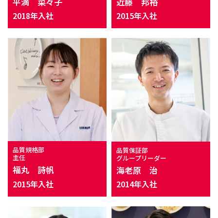
近藤 邦裕
平満 菜々子
2015年入社
2018年入社
品質規格部
品質保証部
主任
グループリーダー
福丸 詩帆
海老原 治
2015年入社
2014年入社