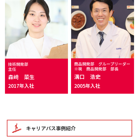
商品開発部 グループリーダー
技術開発部
※現 商品開発部 部長
主任
溝口 浩史
森﨑 菜生
2005年入社
2017年入社
キャリアパス事例紹介