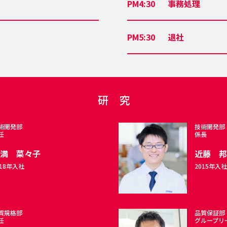
PM4:30
事務処理
PM5:30
退社
研 究
術開発部
技術開発部
任
係長
平満 菜々子
近藤 邦
018年入社
2015年入社
質規格部
品質保証部
任
グループリ