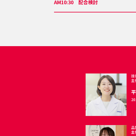
AM10:30
配合検討
技
主
2
品
主